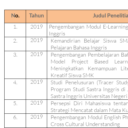
N
o.
Tahun
Judul Peneliti
1.
2019
Pengembangan Modul E-Learning
Inggris
2019
2.
Kemandirian Belajar Siswa SM
Pelajaran Bahasa Inggris
2019
3.
Pengembangan Pembelajaran Bah
Model Project Based Learn
Meningkatkan Kemampuan Lite
Kreatif Siswa SMK
2019
4.
Studi Penelusuran (Tracer Stud
Program Studi Sastra lnggris di
Sastra lnggris Universitas Neger
2019
5.
Per
s
epsi Diri Mahasiswa tent
Strategi Mencatat dalam Mata Ku
2019
6.
Pengembangan Modul English P
Cross
Cultural Understanding