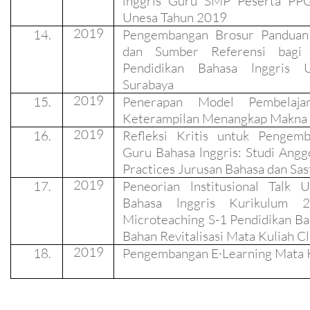
lnggris Guru SMP Peserta PPG
Unesa Tahun 2019
2019
14.
Pengembangan Brosur Panduan 
dan Sumber Referensi bagi 
Pendidikan Bahasa lnggris U
Surabaya
2019
15.
Penerapan Model Pembelaja
Keterampilan Menangkap Makna T
2019
16.
Refleksi Kritis untuk Pengem
Guru Bahasa lnggris: Studi Ang
Practices Jurusan Bahasa dan Sas
2019
17.
Peneorian lnstitusional Talk 
Bahasa lnggris Kurikulum 
Microteaching S-1 Pendidikan Ba
Bahan Revitalisasi Mata Kuliah 
2019
18.
Pengembangan E·Learning Mata Ku