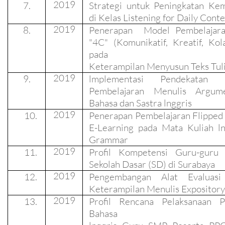
2019
7.
Strategi untuk Peningkatan K
di Kelas Listening for Daily Conte
2019
8.
Penerapan
Model Pembelajar
"4C" (Komunikatif, Kreatif, Kola
pada
Keterampilan Menyusun Teks Tul
2019
9.
lmplementasi Pendekatan 
Pembelajaran Menulis Argume
Bahasa dan Sastra lnggris
2019
10.
Penerapan Pembelajaran Flipped
E-Learning pada Mata Kuliah ln
Grammar
2019
11.
Profil Kompetensi Guru-guru 
Sekolah Dasar (SD) di Surabaya
2019
12.
Pengembangan Alat Evaluasi 
Keterampilan
Menulis Expositor
2019
13.
Profil Rencana Pelaksanaan P
Bahasa